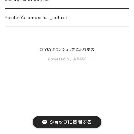
オリジナルキャラクター
橘雪姫 @yuki42197office
PainterYumeno×illust_coffret
アイコン
桜 @harusakura_333
© Y&Yタウンショップ こふれ支店
Powered by
ショップに質問する