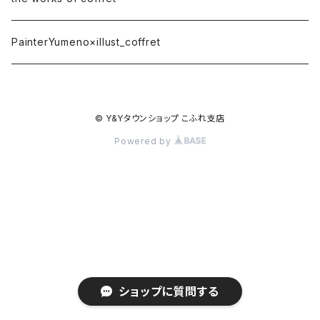
オリジナルキャラクター
橘雪姫 @yuki42197office
PainterYumeno×illust_coffret
アイコン
桜 @harusakura_333
© Y&Yタウンショップ こふれ支店
Powered by
ショップに質問する